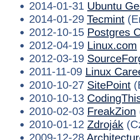
2014-01-31
Ubuntu Ge
2014-01-29
Tecmint
(En
2012-10-15
Postgres O
2012-04-19
Linux.com
2012-03-19
SourceFor
2011-11-09
Linux Care
2010-10-27
SitePoint
(
2010-10-13
CodingThi
2010-02-03
FreakZion
2010-01-12
Zdroják
(C
2009-12-28
Architectur