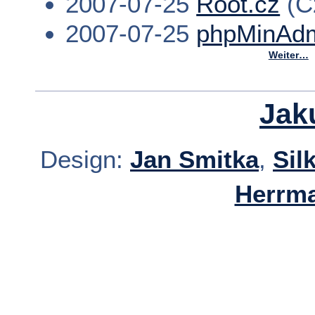
2007-07-25
Root.cz
(C
2007-07-25
phpMinAdm
Weiter…
Jak
Design:
Jan Smitka
,
Sil
Herrm