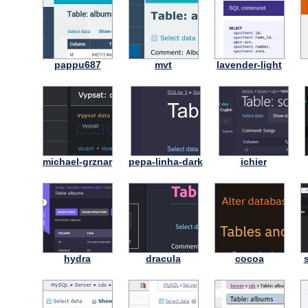
pappu687
mvt
lavender-light
michael-grznar
pepa-linha-dark
ichier
hydra
dracula
cocoa