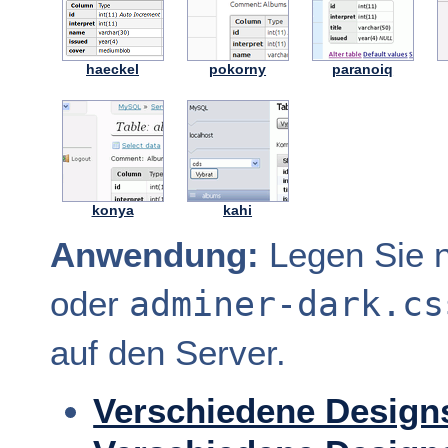
haeckel
pokorny
paranoiq
konya
kahi
Anwendung:
Legen Sie n
adminer-dark.cs
oder
auf den Server.
Verschiedene Design