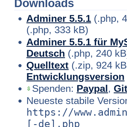
Downloads
Adminer 5.5.1
(.php, 
(.php, 333 kB)
Adminer 5.5.1 für M
Deutsch
(.php, 240 kB
Quelltext
(.zip, 924 kB
Entwicklungsversion
Spenden
:
Paypal
,
Gi
Neueste stabile Versio
https://www.admi
[-de].php