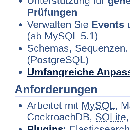
Unterstützung für
gene
Prüfungen
Verwalten Sie
Events
(ab MySQL 5.1)
Schemas, Sequenzen, b
(PostgreSQL)
Umfangreiche
Anpas
Anforderungen
Arbeitet mit
MySQL
, 
CockroachDB,
SQLite
Plugins
: Elasticsear